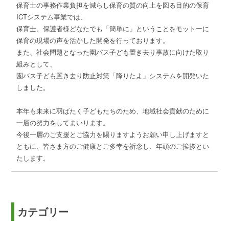
保育士の事務作業負担を減らし保育の質の向上を図る目的の保育
ICTシステム事業では、
保育士、保護者様どなたでも「簡単に」ということをモットーに
保育の現場の声を活かした開発を行っております。
また、社会問題となった園バス子ども置き去り事故に向けた取り
組みとして、
園バス子ども置き去り防止対策「降りたよ」システムを開発いた
しました。
本年も未来に羽ばたく子どもたちのため、地域社会貢献のために
一層の努力をしてまいります。
今後一層のご支援とご協力を賜りますようお願い申し上げますと
ともに、皆さま方のご健康とご多幸を祈念し、年頭のご挨拶とい
たします。
カテゴリー